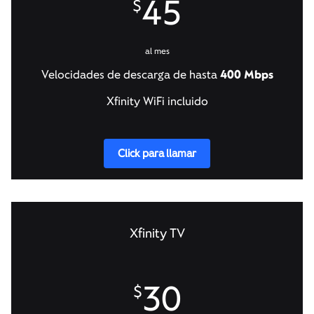
45
$
al mes
Velocidades de descarga de hasta
400 Mbps
Xfinity WiFi incluido
Click para llamar
Xfinity TV
30
$