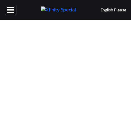
English Please
TV + Internet
Xfinity Paquete Doble
Cámbiate a Xfinity para lo mejor en TV y Internet. Sin
riesgo por 30 días.